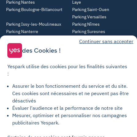
Parking Nantes
Laye
Parking Boulogne-Billancourt
Parking Saint-Ouen
Parking Versailles
Parking Issy-les-Moulineaux
Parking Nîmes
Parking Nanterre
Parking Suresnes
Parking Rueil-Malmaison
Parking Villeurbanne
Continuer sans accepter
Parking Angers
Parking Montreuil
des Cookies !
Parking Asnières-sur-Seine
Parking Noisy-le-Grand
Parking Colombes
Parking Clermont-Ferrand
Yespark utilise des cookies pour les finalités suivantes
Parking Courbevoie
:
Parking Metz
Assurer le bon fonctionnement du service et du site.
Yespark SAS, titulaire de la carte pro n°CPI 7501 2017 000 019 582 portant
Ces cookies sont nécessaires et ne peuvent pas être
les mentions "Gestion Immobilière" et "Transaction" délivrée par la CCI de
désactivés
Paris Île-de-France. © Yespark Tous droits réservés.
Évaluer l'audience et la performance de notre site
Mesurer, optimiser et personnaliser nos campagnes
Conditions générales d'utilisation
publicitaires Yespark.
Conditions générales de vente Stationnement