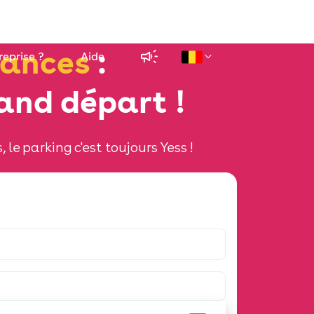
ances
:
reprise ?
Aide
and départ !
le parking c'est toujours Yess !