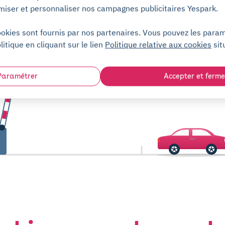
Location de parking pour 1 mois ou
miser et personnaliser nos campagnes publicitaires Yespark.
plus. Résiliez facilement sans frais.
ookies sont fournis par nos partenaires. Vous pouvez les para
litique en cliquant sur le lien
Politique relative aux cookies
sit
Ça y est, vous êt
Paramétrer
Accepter et ferme
garé !