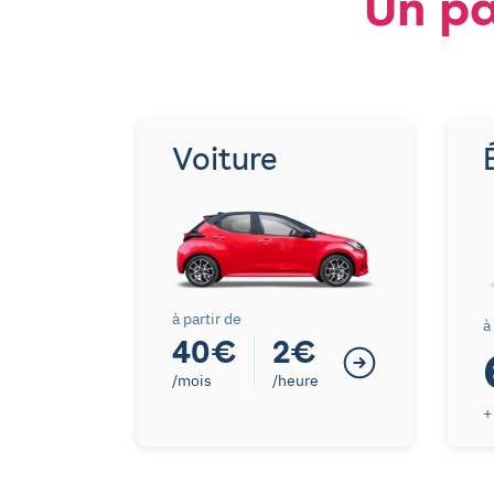
Un pa
Voiture
à partir de
à
40€
2€
/mois
/heure
+