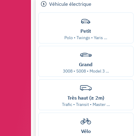
Véhicule électrique
Petit
Polo • Twingo • Yaris …
Grand
3008 • 5008 • Model 3 …
Très haut (≥ 2m)
Trafic • Transit • Master …
Vélo