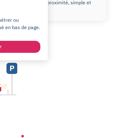
Votre parking de proximité, simple et
pratique.
métrer ou
ué en bas de page.
es
r
P