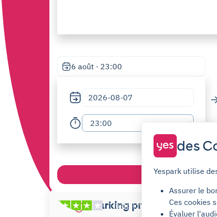
6 août · 23:00
des Co
Yespark utilise de
Reche
Assurer le bo
Ces cookies s
Parking privé
Trustpilot
Bien
|
7872
avis
Évaluer l'aud