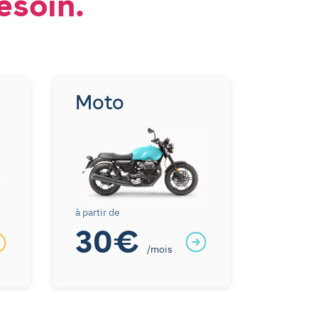
esoin.
Moto
à partir de
30€
/mois