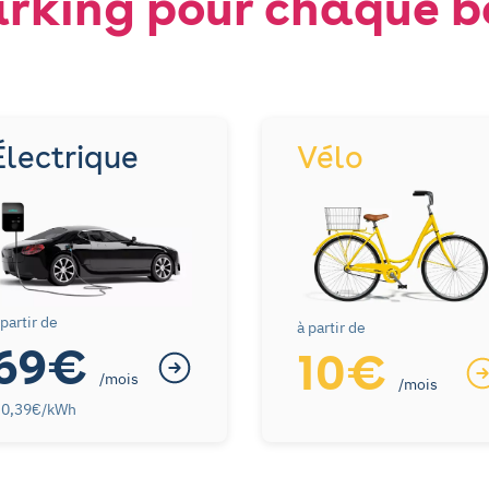
rking pour chaque b
Électrique
Vélo
 partir de
à partir de
69€
10€
/mois
/mois
 0,39€/kWh