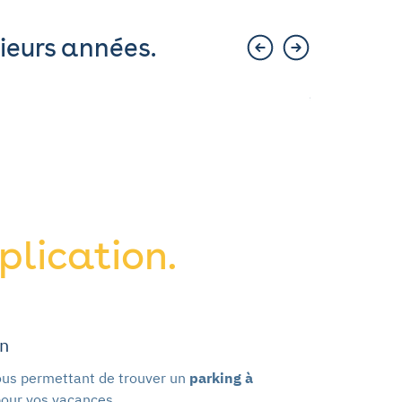
ieurs années.
Parking RER
plication.
in
vous permettant de trouver un
parking à
, pour vos vacances…