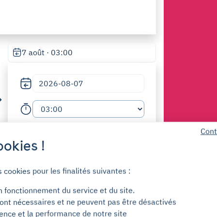
7 août · 03:00
Cont
6h
1j
2j
okies !
s cookies pour les finalités suivantes :
rcher
n fonctionnement du service et du site.
ont nécessaires et ne peuvent pas être désactivés
Sans engagement
ience et la performance de notre site