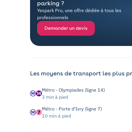
parking ?
Yespark Pro, une offre dédiée à tous les
professionnels
Demander un devis
Les moyens de transport les plus p
Métro - Olympiades (ligne 14)
3 min à pied
Métro - Porte d'Ivry (ligne 7)
10 min à pied