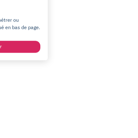
métrer ou
ué en bas de page.
r