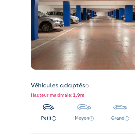
Véhicules adaptés
Hauteur maximale
:
1,9m
Petit
Moyen
Grand