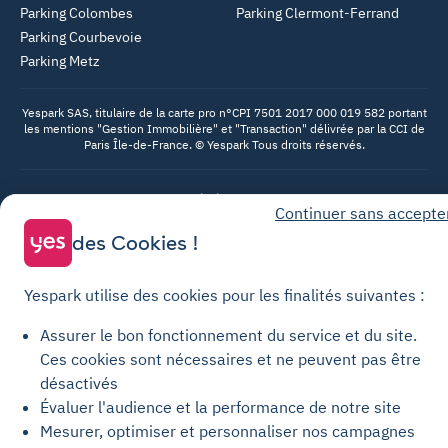
Parking Colombes
Parking Clermont-Ferrand
Parking Courbevoie
Parking Metz
Yespark SAS, titulaire de la carte pro n°CPI 7501 2017 000 019 582 portant
les mentions "Gestion Immobilière" et "Transaction" délivrée par la CCI de
Paris Île-de-France. © Yespark Tous droits réservés.
Conditions générales d'utilisation
Continuer sans accepte
Conditions générales de vente Stationnement
des Cookies !
Conditions générales de vente Recharge
Politique de confidentialité
Yespark utilise des cookies pour les finalités suivantes :
Politique relative aux cookies
Assurer le bon fonctionnement du service et du site.
Paramètres des cookies
Ces cookies sont nécessaires et ne peuvent pas être
désactivés
Mentions légales
Évaluer l'audience et la performance de notre site
Charte de transparence
Mesurer, optimiser et personnaliser nos campagnes