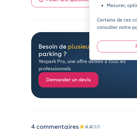
Mesurer, opti
Certains de ces c
consulter notre po
Besoin de
plusieurs places
de
parking ?
Yespark Pro, une offre dédiée à tous les
professionnels
Demander un devis
4 commentaires
4.4
(12)