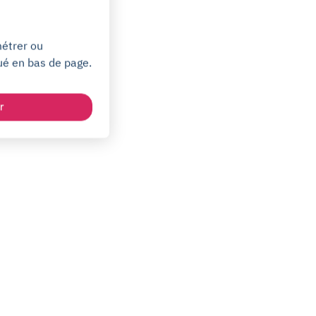
métrer ou
ué en bas de page.
r