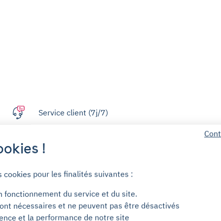
Service client (7j/7)
Cont
Sans engagement
okies !
Dépôt de garantie pour les moyens
s cookies pour les finalités suivantes :
d'accès
n fonctionnement du service et du site.
ont nécessaires et ne peuvent pas être désactivés
ience et la performance de notre site
Centre d'aide