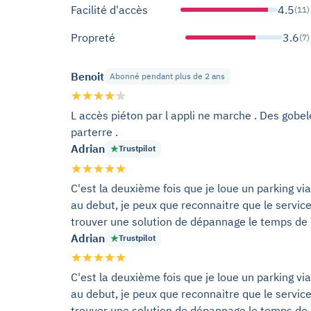
Facilité d'accès
4.5
(11)
Propreté
3.6
(7)
Benoit
Abonné pendant plus de 2 ans
L accès piéton par l appli ne marche . Des gobele
parterre .
Adrian
Trustpilot
C'est la deuxième fois que je loue un parking vi
au debut, je peux que reconnaitre que le service
trouver une solution de dépannage le temps de rég
Adrian
Trustpilot
C'est la deuxième fois que je loue un parking vi
au debut, je peux que reconnaitre que le service
trouver une solution de dépannage le temps de rég