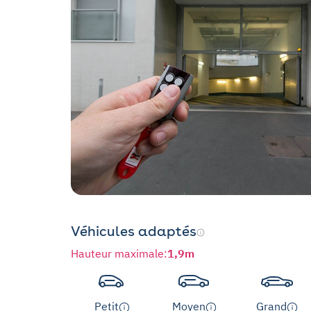
Véhicules adaptés
Hauteur maximale
:
1,9m
Petit
Moyen
Grand