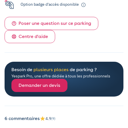
Option badge d'accès disponible
Poser une question sur ce parking
Centre d'aide
Besoin de
plusieurs places
de parking ?
Yespark Pro, une offre dédiée à tous les professionnels
Demander un devis
6 commentaires
4.9
(9)