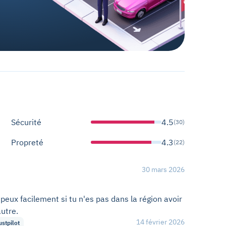
Sécurité
4.5
(30)
Propreté
4.3
(22)
30 mars 2026
 peux facilement si tu n'es pas dans la région avoir
utre.
14 février 2026
ustpilot