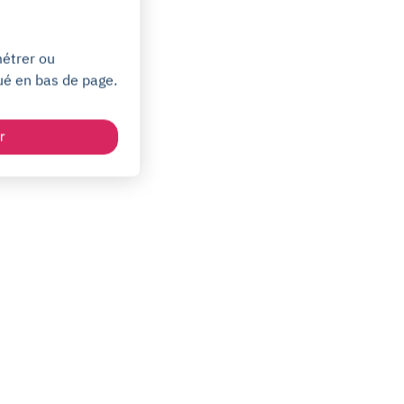
métrer ou
ué en bas de page.
r