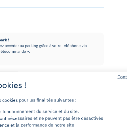
park !
z accéder au parking grâce à votre téléphone via
« Télécommande ».
Cont
okies !
+5,00€
oir utiliser l'application Yespark !
 puis restitué une fois le badge
/mois
s cookies pour les finalités suivantes :
n fonctionnement du service et du site.
ne. L'entrée piéton se situe au 38 rue de
ont nécessaires et ne peuvent pas être désactivés
ience et la performance de notre site