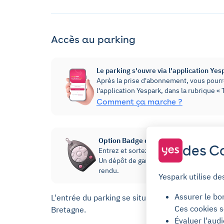
Accès au parking
Le parking s'ouvre via l'application Yes
Après la prise d'abonnement, vous pourre
l'application Yespark, dans la rubrique 
Comment ça marche ?
Option Badge d'accès
des Co
Entrez et sortez de votre parking sans dev
Un dépôt de garantie de 20€ sera prélevé
rendu.
Yespark utilise de
Assurer le bo
L'entrée du parking se situe au 38 rue de Bretag
Ces cookies s
Bretagne.
Évaluer l'aud