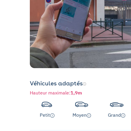
Véhicules adaptés
Hauteur maximale
:
1,9m
Petit
Moyen
Grand