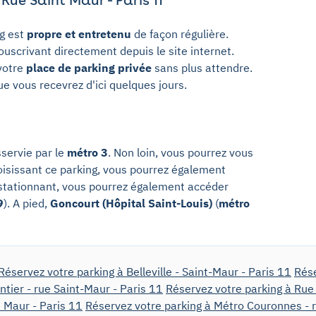
ng est
propre et entretenu
de façon régulière.
uscrivant directement depuis le site internet.
 votre
place de parking privée
sans plus attendre.
ue vous recevrez d'ici quelques jours.
sservie par le
métro 3
. Non loin, vous pourrez vous
isissant ce parking, vous pourrez également
y stationnant, vous pourrez également accéder
9
). A pied,
Goncourt (Hôpital Saint-Louis)
(
métro
Réservez votre parking à Belleville - Saint-Maur - Paris 11
Rése
tier - rue Saint-Maur - Paris 11
Réservez votre parking à Rue
 Maur - Paris 11
Réservez votre parking à Métro Couronnes - r