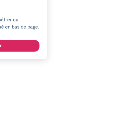
métrer ou
ué en bas de page.
r