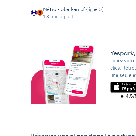
Métro - Oberkampf (ligne 5)
13 min à pied
Yespark, 
Louez votre
clics. Retr
une seule e
4.5/
Réservez une place dans le parking 