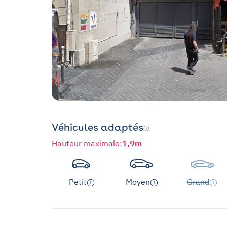
Véhicules adaptés
Hauteur maximale
:
1,9m
Petit
Moyen
Grand