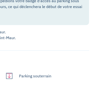
pédions votre badge d'accès au parking sous
ours, ce qui déclenchera le début de votre essai
aur.
aint-Maur.
Parking souterrain