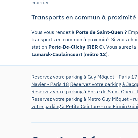
courrier.
Transports en commun à proximité
Vous vous rendez à
Porte de Saint-Ouen
? Emp
transports en commun à proximité. Si vous choi
station
Porte-De-Clichy
(
RER C
). Vous aurez la
Lamarck-Caulaincourt
(
métro 12
).
Réservez votre parking à Guy Môquet - Paris 17
Navier - Paris 18
Réservez votre parking à Jacq
Réservez votre parking à Porte de Saint-Ouen - 
Réservez votre parking à Métro Guy Môquet - r
votre parking à Petite Ceinture - rue Firmin Gén