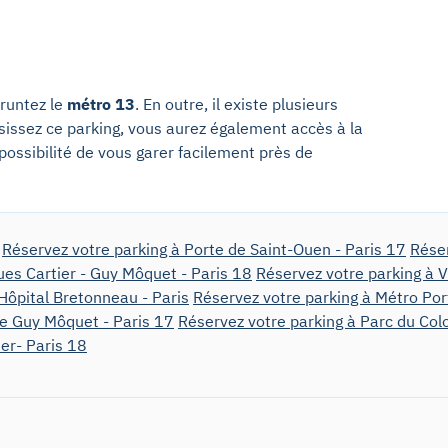
runtez le
métro 13
. En outre, il existe plusieurs
sissez ce parking, vous aurez également accès à la
 possibilité de vous garer facilement près de
Réservez votre parking à Porte de Saint-Ouen - Paris 17
Réser
ues Cartier - Guy Môquet - Paris 18
Réservez votre parking à V
Hôpital Bretonneau - Paris
Réservez votre parking à Métro Por
ue Guy Môquet - Paris 17
Réservez votre parking à Parc du Col
ier- Paris 18