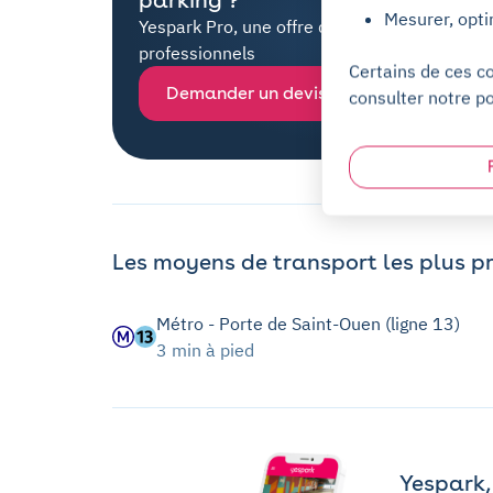
Mesurer, opti
Yespark Pro, une offre dédiée à tous les
professionnels
Certains de ces c
Demander un devis
consulter notre po
Les moyens de transport les plus p
Métro - Porte de Saint-Ouen (ligne 13)
3 min à pied
Yespark, 