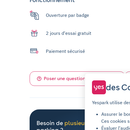
Ouverture par badge
2 jours d'essai gratuit
Paiement sécurisé
Poser une question sur ce parking
des Co
Yespark utilise de
Assurer le bo
Ces cookies s
Besoin de
plusieurs places
de
Évaluer l'aud
parking ?