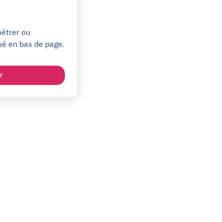
métrer ou
ué en bas de page.
r