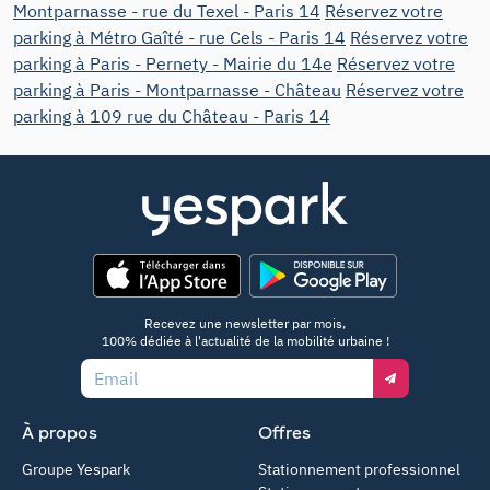
Montparnasse - rue du Texel - Paris 14
Réservez votre
parking à Métro Gaîté - rue Cels - Paris 14
Réservez votre
parking à Paris - Pernety - Mairie du 14e
Réservez votre
parking à Paris - Montparnasse - Château
Réservez votre
parking à 109 rue du Château - Paris 14
App Store
Google Play
Recevez une newsletter par mois,
100% dédiée à l'actualité de la mobilité urbaine !
Email
À propos
Offres
Groupe Yespark
Stationnement professionnel