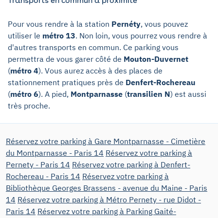
Transports en commun à proximité
Pour vous rendre à la station
Pernéty
, vous pouvez
utiliser le
métro 13
. Non loin, vous pourrez vous rendre à
d'autres transports en commun. Ce parking vous
permettra de vous garer côté de
Mouton-Duvernet
(
métro 4
). Vous aurez accès à des places de
stationnement pratiques près de
Denfert-Rochereau
(
métro 6
). A pied,
Montparnasse
(
transilien N
) est aussi
très proche.
Réservez votre parking à Gare Montparnasse - Cimetière
du Montparnasse - Paris 14
Réservez votre parking à
Pernety - Paris 14
Réservez votre parking à Denfert-
Rochereau - Paris 14
Réservez votre parking à
Bibliothèque Georges Brassens - avenue du Maine - Paris
14
Réservez votre parking à Métro Pernety - rue Didot -
Paris 14
Réservez votre parking à Parking Gaité-