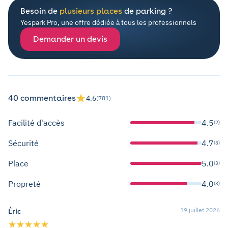
Besoin de
plusieurs places
de parking ?
Yespark Pro, une offre dédiée à tous les professionnels
Demander un devis
40 commentaires
4.6
(781)
Facilité d'accès
4.5
(2)
Sécurité
4.7
(3)
Place
5.0
(3)
Propreté
4.0
(3)
19 juillet 2026
Éric