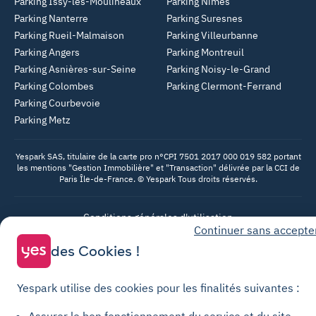
Parking Issy-les-Moulineaux
Parking Nîmes
Parking Nanterre
Parking Suresnes
Parking Rueil-Malmaison
Parking Villeurbanne
Parking Angers
Parking Montreuil
Parking Asnières-sur-Seine
Parking Noisy-le-Grand
Parking Colombes
Parking Clermont-Ferrand
Parking Courbevoie
Parking Metz
Yespark SAS, titulaire de la carte pro n°CPI 7501 2017 000 019 582 portant
les mentions "Gestion Immobilière" et "Transaction" délivrée par la CCI de
Paris Île-de-France. © Yespark Tous droits réservés.
Conditions générales d'utilisation
Continuer sans accepte
Conditions générales de vente Stationnement
des Cookies !
Conditions générales de vente Recharge
Politique de confidentialité
Yespark utilise des cookies pour les finalités suivantes :
Politique relative aux cookies