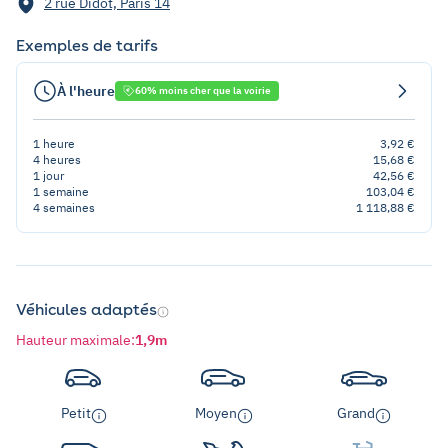
2 rue Didot, Paris 14
Exemples de tarifs
À l'heure
60% moins cher que la voirie
1 heure
3,92 €
4 heures
15,68 €
1 jour
42,56 €
1 semaine
103,04 €
4 semaines
1 118,88 €
Véhicules adaptés
Hauteur maximale
:
1,9m
Petit
Moyen
Grand