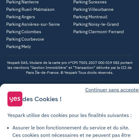
Parking Nanterre
Parking Suresnes
Parking Rueil-Malmaison
Parking Villeurbanne
Parking Angers
Parking Montreuil
Parking Asnières-sur-Seine
Parking Noisy-le-Grand
Parking Colombes
Parking Clermont-Ferrand
Parking Courbevoie
Parking Metz
Yespark SAS, titulaire de la carte pro n°CPI 7501 2017 000 019 582 portant
les mentions "Gestion Immobilière" et "Transaction" délivrée par la CCI de
Paris Île-de-France. © Yespark Tous droits réservés.
Continuer sans accepte
Conditions générales d'utilisation
des Cookies !
Conditions générales de vente Stationnement
Conditions générales de vente Recharge
Yespark utilise des cookies pour les finalités suivantes :
Politique de confidentialité
Politique relative aux cookies
Assurer le bon fonctionnement du service et du site.
Ces cookies sont nécessaires et ne peuvent pas être
Paramètres des cookies