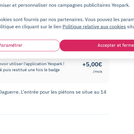
miser et personnaliser nos campagnes publicitaires Yespark.
park !
ookies sont fournis par nos partenaires. Vous pouvez les para
z accéder au parking grâce à votre téléphone via
litique en cliquant sur le lien
Politique relative aux cookies
sit
« Télécommande ».
Paramétrer
Accepter et ferme
+5,00€
oir utiliser l'application Yespark !
 puis restitué une fois le badge
/mois
Daguerre. L'entrée pour les piétons se situe au 14