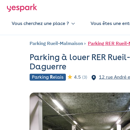
Vous cherchez une place ?
Vous êtes une ent
Parking Rueil-Malmaison
Parking RER Rueil-
Parking à louer RER Ruei
Daguerre
4.5
12 rue André e
Parking
R
elais
(3)