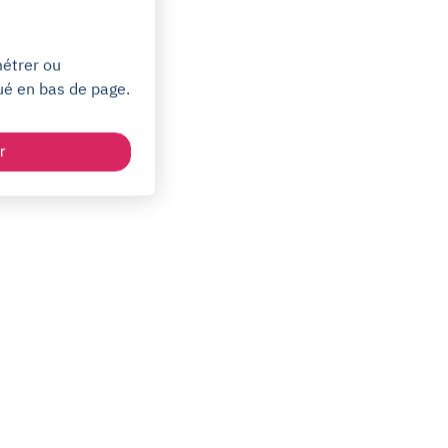
métrer ou
ué en bas de page.
r