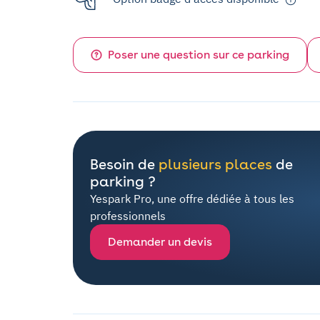
Poser une question sur ce parking
Besoin de
plusieurs places
de
parking ?
Yespark Pro, une offre dédiée à tous les
professionnels
Demander un devis