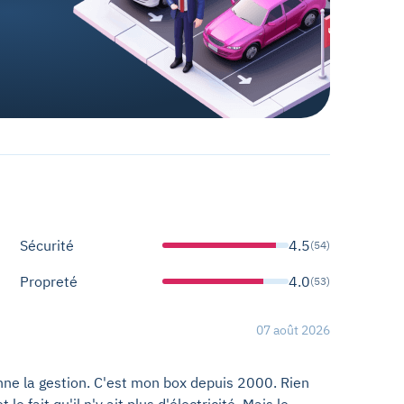
Sécurité
4.5
(54)
Propreté
4.0
(53)
07 août 2026
nne la gestion. C'est mon box depuis 2000. Rien