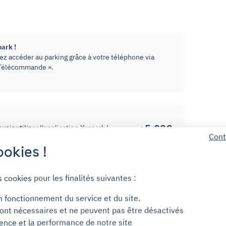
park !
z accéder au parking grâce à votre téléphone via
« Télécommande ».
+5,00€
oir utiliser l'application Yespark !
Cont
 puis restitué une fois le badge
/mois
okies !
âteau.
s cookies pour les finalités suivantes :
de Paris.
n fonctionnement du service et du site.
ont nécessaires et ne peuvent pas être désactivés
ience et la performance de notre site