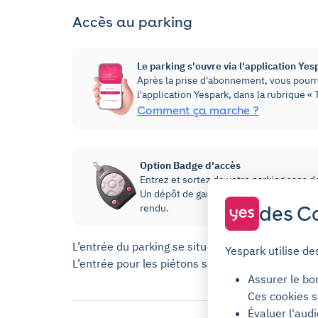
Accès au parking
Le parking s'ouvre via l'application Yes
Après la prise d'abonnement, vous pourre
l'application Yespark, dans la rubrique 
Comment ça marche ?
Option Badge d'accès
Entrez et sortez de votre parking sans dev
Un dépôt de garantie de 20€ sera prélevé
des Co
rendu.
L’entrée du parking se situe au 2 avenue du Ch
Yespark utilise de
L’entrée pour les piétons se situe au 16 avenue 
Assurer le bo
Ces cookies s
Évaluer l'aud