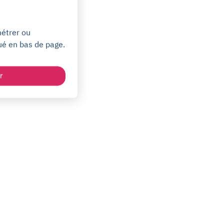
métrer ou
ué en bas de page.
r