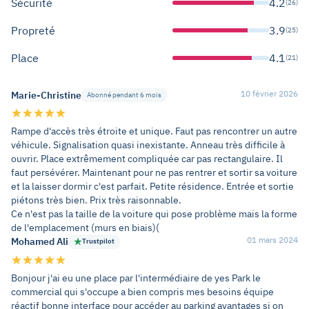
Sécurité
4.2
(26)
Propreté
3.9
(25)
Place
4.1
(21)
10 février 2026
Marie-Christine
Abonné pendant 6 mois
Rampe d'accès très étroite et unique. Faut pas rencontrer un autre
véhicule. Signalisation quasi inexistante. Anneau très difficile à
ouvrir. Place extrêmement compliquée car pas rectangulaire. Il
faut persévérer. Maintenant pour ne pas rentrer et sortir sa voiture
et la laisser dormir c'est parfait. Petite résidence. Entrée et sortie
piétons très bien. Prix très raisonnable.
Ce n'est pas la taille de la voiture qui pose problème mais la forme
de l'emplacement (murs en biais)(
01 mars 2024
Mohamed Ali
Trustpilot
Bonjour j'ai eu une place par l'intermédiaire de yes Park le
commercial qui s'occupe a bien compris mes besoins équipe
réactif bonne interface pour accéder au parking avantages si on