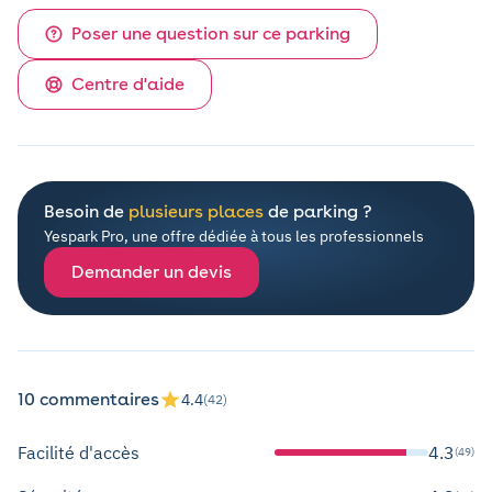
Poser une question sur ce parking
Centre d'aide
Besoin de
plusieurs places
de parking ?
Yespark Pro, une offre dédiée à tous les professionnels
Demander un devis
10 commentaires
4.4
(42)
Facilité d'accès
4.3
(49)