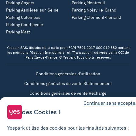
Parking Angers
Parking Montreuil
Parking Asnières-sur-Seine
Parking Noisy-le-Grand
Parking Colombes
Parking Clermont-Ferrand
Parking Courbevoie
Parking Metz
Yespark SAS, titulaire de la carte pro n°CPI 7501 2017 000 019 582 portant
les mentions "Gestion Immobilière" et "Transaction" délivrée par la CCI de
Paris Île-de-France. © Yespark Tous droits réservés.
Conditions générales d'utilisation
Conditions générales de vente Stationnement
Conditions générales de vente Recharge
Politique de confidentialité
Continuer sans accepte
Politique relative aux cookies
des Cookies !
Paramètres des cookies
Yespark utilise des cookies pour les finalités suivantes :
Mentions légales