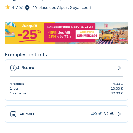
4.7
17 place des Alpes, Guyancourt
(8)
Exemples de tarifs
À l'heure
4 heures
4,00 €
1 jour
10,00 €
1 semaine
42,00 €
49 €
32 €
Au mois