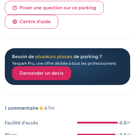
Poser une question sur ce parking
Centre d'aide
Besoin de
plusieurs places
de parking ?
Yespark Pro, une offre dédiée à tous les professionnels
Demander un devis
1 commentaire
4.7
(8)
Facilité d'accès
4.8
(4)
Place
4.5
(4)