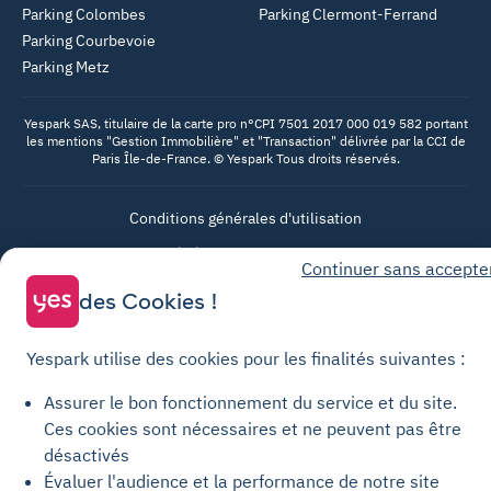
Parking Colombes
Parking Clermont-Ferrand
Parking Courbevoie
Parking Metz
Yespark SAS, titulaire de la carte pro n°CPI 7501 2017 000 019 582 portant
les mentions "Gestion Immobilière" et "Transaction" délivrée par la CCI de
Paris Île-de-France. © Yespark Tous droits réservés.
Conditions générales d'utilisation
Conditions générales de vente Stationnement
Continuer sans accepte
Conditions générales de vente Recharge
des Cookies !
Politique de confidentialité
Politique relative aux cookies
Yespark utilise des cookies pour les finalités suivantes :
Paramètres des cookies
Assurer le bon fonctionnement du service et du site.
Mentions légales
Ces cookies sont nécessaires et ne peuvent pas être
désactivés
Charte de transparence
Évaluer l'audience et la performance de notre site