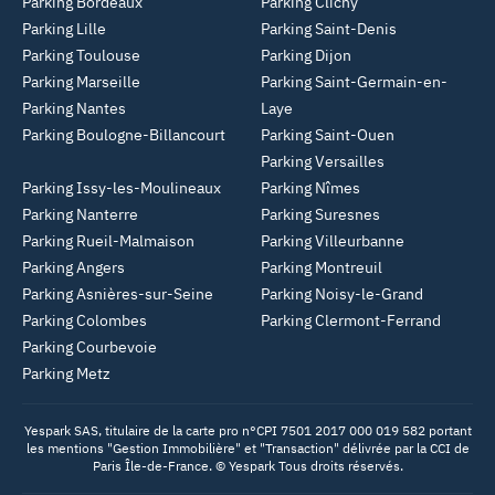
Parking Bordeaux
Parking Clichy
Parking Lille
Parking Saint-Denis
Parking Toulouse
Parking Dijon
Parking Marseille
Parking Saint-Germain-en-
Parking Nantes
Laye
Parking Boulogne-Billancourt
Parking Saint-Ouen
Parking Versailles
Parking Issy-les-Moulineaux
Parking Nîmes
Parking Nanterre
Parking Suresnes
Parking Rueil-Malmaison
Parking Villeurbanne
Parking Angers
Parking Montreuil
Parking Asnières-sur-Seine
Parking Noisy-le-Grand
Parking Colombes
Parking Clermont-Ferrand
Parking Courbevoie
Parking Metz
Yespark SAS, titulaire de la carte pro n°CPI 7501 2017 000 019 582 portant
les mentions "Gestion Immobilière" et "Transaction" délivrée par la CCI de
Paris Île-de-France. © Yespark Tous droits réservés.