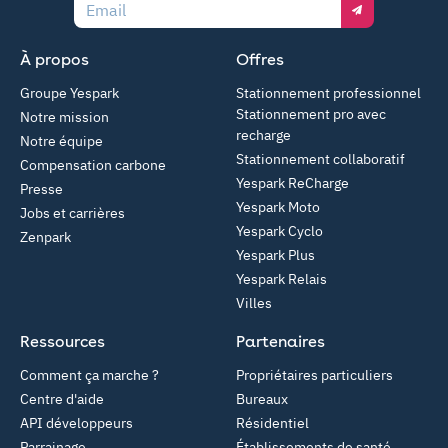
Email
À propos
Offres
Groupe Yespark
Stationnement professionnel
Stationnement pro avec
Notre mission
recharge
Notre équipe
Stationnement collaboratif
Compensation carbone
Yespark ReCharge
Presse
Yespark Moto
Jobs et carrières
Yespark Cyclo
Zenpark
Yespark Plus
Yespark Relais
Villes
Ressources
Partenaires
Comment ça marche ?
Propriétaires particuliers
Centre d'aide
Bureaux
API développeurs
Résidentiel
Parrainage
Établissements de santé