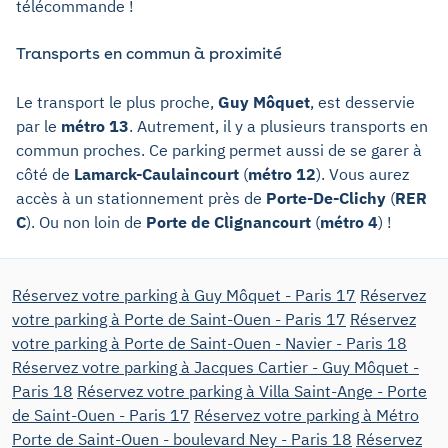
télécommande !
Transports en commun à proximité
Le transport le plus proche,
Guy Môquet
, est desservie
par le
métro 13
. Autrement, il y a plusieurs transports en
commun proches. Ce parking permet aussi de se garer à
côté de
Lamarck-Caulaincourt
(
métro 12
). Vous aurez
accès à un stationnement près de
Porte-De-Clichy
(
RER
C
). Ou non loin de
Porte de Clignancourt
(
métro 4
) !
Réservez votre parking à Guy Môquet - Paris 17
Réservez
votre parking à Porte de Saint-Ouen - Paris 17
Réservez
votre parking à Porte de Saint-Ouen - Navier - Paris 18
Réservez votre parking à Jacques Cartier - Guy Môquet -
Paris 18
Réservez votre parking à Villa Saint-Ange - Porte
de Saint-Ouen - Paris 17
Réservez votre parking à Métro
Porte de Saint-Ouen - boulevard Ney - Paris 18
Réservez