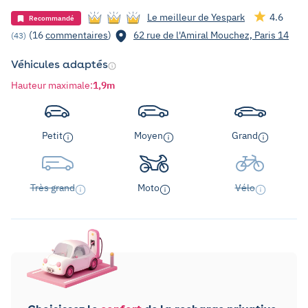
Le meilleur de Yespark
4.6
Recommandé
(16
commentaires
)
62 rue de l'Amiral Mouchez, Paris 14
(43)
Véhicules adaptés
Hauteur maximale
:
1,9m
Petit
Moyen
Grand
Très grand
Moto
Vélo