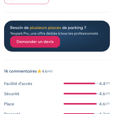
Besoin de
plusieurs places
de parking ?
Yespark Pro, une offre dédiée à tous les professionnels
Demander un devis
16 commentaires
4.6
(43)
Facilité d'accès
4.4
(57)
Sécurité
4.6
(29)
Place
4.6
(27)
Propreté
4.3
(29)