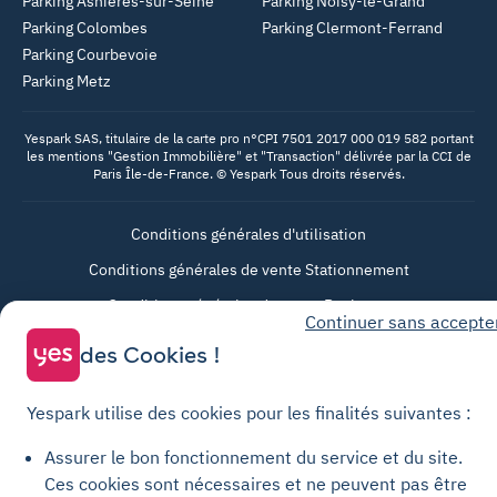
Parking Asnières-sur-Seine
Parking Noisy-le-Grand
Parking Colombes
Parking Clermont-Ferrand
Parking Courbevoie
Parking Metz
Yespark SAS, titulaire de la carte pro n°CPI 7501 2017 000 019 582 portant
les mentions "Gestion Immobilière" et "Transaction" délivrée par la CCI de
Paris Île-de-France. © Yespark Tous droits réservés.
Conditions générales d'utilisation
Conditions générales de vente Stationnement
Conditions générales de vente Recharge
Continuer sans accepte
Politique de confidentialité
des Cookies !
Politique relative aux cookies
Paramètres des cookies
Yespark utilise des cookies pour les finalités suivantes :
Mentions légales
Assurer le bon fonctionnement du service et du site.
Charte de transparence
Ces cookies sont nécessaires et ne peuvent pas être