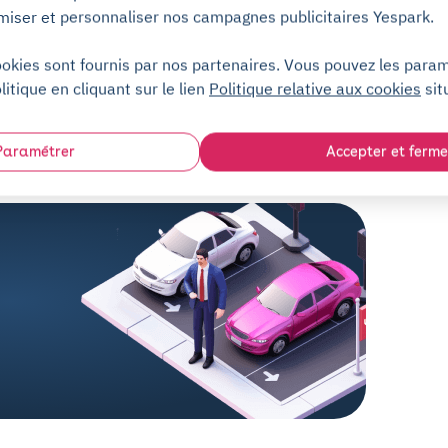
miser et personnaliser nos campagnes publicitaires Yespark.
ookies sont fournis par nos partenaires. Vous pouvez les para
litique en cliquant sur le lien
Politique relative aux cookies
sit
Centre d'aide
Paramétrer
Accepter et ferme