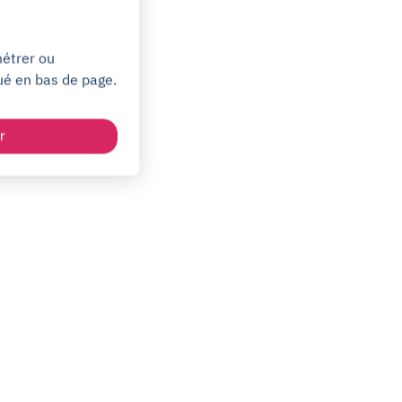
métrer ou
ué en bas de page.
r