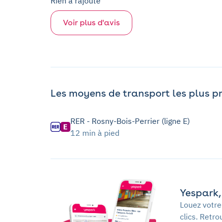
Rien a rajouté
Voir plus d'avis
Les moyens de transport les plus p
RER - Rosny-Bois-Perrier (ligne E)
12 min à pied
Yespark, 
Louez votre
clics. Retr