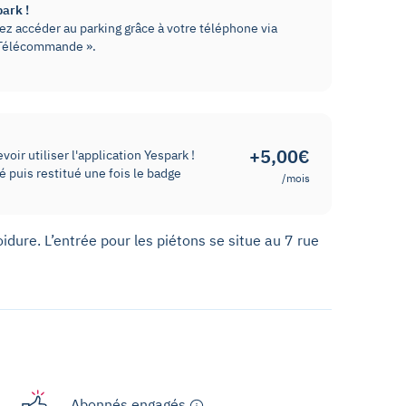
park !
z accéder au parking grâce à votre téléphone via
« Télécommande ».
+5,00€
oir utiliser l'application Yespark !
 puis restitué une fois le badge
/mois
idure. L’entrée pour les piétons se situe au 7 rue
Abonnés engagés