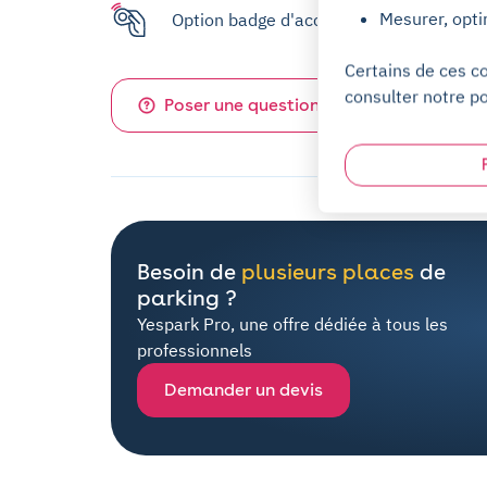
Mesurer, opti
Option badge d'accès disponible
Certains de ces c
consulter notre po
Poser une question sur ce parking
Besoin de
plusieurs places
de
parking ?
Yespark Pro, une offre dédiée à tous les
professionnels
Demander un devis