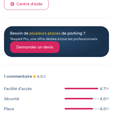
Centre d'aide
Besoin de
plusieurs places
de parking ?
Yespark Pro, une offre dédiée à tous les professionnels
Demander un devis
1 commentaire
4.3
(3)
Facilité d'accès
4.7
(6)
Sécurité
4.0
(2)
Place
4.0
(2)